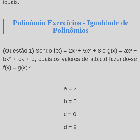
iguais.
Polinômio Exercícios - Igualdade de
Polinômios
(Questão 1)
Sendo f(x) = 2x³ + 5x² + 8 e g(x) = ax³ +
bx² + cx + d, quais os valores de a,b,c,d fazendo-se
f(x) = g(x)?
a = 2
b = 5
c = 0
d = 8