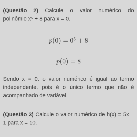
(Questão 2)
Calcule o valor numérico do
polinômio
x⁵ + 8
para x = 0.
5
p(0)=0^5+8
(
0
)
=
0
+
8
p
p(0)=8
(
0
)
=
8
p
Sendo x = 0, o valor numérico é igual ao termo
independente, pois é o único termo que não é
acompanhado de variável.
(Questão 3)
Calcule o valor numérico de h(x) =
5x –
1
para x = 10.