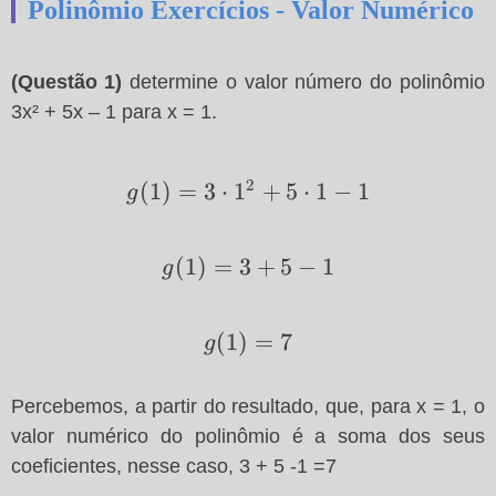
Polinômio Exercícios - Valor Numérico
(Questão 1)
determine o valor número do polinômio
3x² + 5x – 1 para x = 1.
2
g(1)=3\cdot
(
1
)
=
3
⋅
1
+
5
⋅
1
−
1
g
1^2+5\cdot
1 -1
g(1)=3+5-
(
1
)
=
3
+
5
−
1
g
1
g(1)=7
(
1
)
=
7
g
Percebemos, a partir do resultado, que, para x = 1, o
valor numérico do polinômio é a soma dos seus
coeficientes, nesse caso, 3 + 5 -1 =7