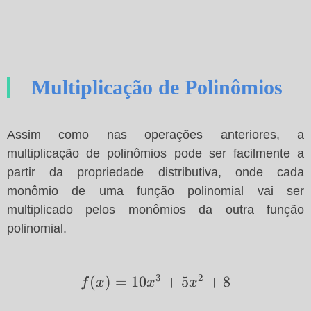
Multiplicação de Polinômios
Assim como nas operações anteriores, a
multiplicação de polinômios pode ser facilmente a
partir da propriedade distributiva, onde cada
monômio de uma função polinomial vai ser
multiplicado pelos monômios da outra função
polinomial.
3
2
f(x)=10x^3+5x^2+8
(
)
=
10
+
5
+
8
f
x
x
x