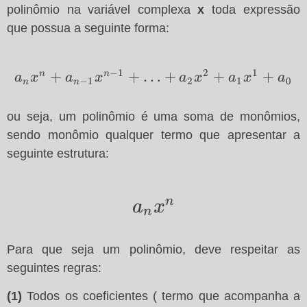
polinômio na variável complexa
x
toda expressão
que possua a seguinte forma:
−
1
2
1
a_nx^n+a_{n-1}x^{n-
+
+
…
+
+
+
n
n
a
x
a
x
a
x
a
x
a
−
1
2
1
0
n
n
1}+…
+a_2x^2+a_1x^1+a_0
ou seja, um polinômio é uma soma de monômios,
sendo monômio qualquer termo que apresentar a
seguinte estrutura:
a_nx^n
n
a
x
n
Para que seja um polinômio, deve respeitar as
seguintes regras:
(1)
Todos os coeficientes ( termo que acompanha a