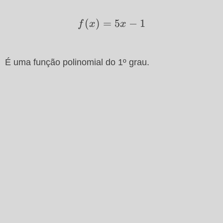
f(x)=5x-
(
)
=
5
−
1
f
x
x
1
É uma função polinomial do 1º grau.