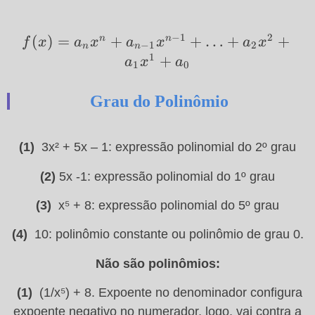
−
1
2
f(x)=a_nx^n+a_{n-
(
)
=
+
+
…
+
+
n
n
f
x
a
x
a
x
a
x
−
1
2
n
n
1}x^{n-1}+…
1
+
a
x
a
1
0
+a_2x^2+a_1x^1+a_0
Grau do Polinômio
(1)
3x² + 5x – 1: expressão polinomial do 2º grau
(2)
5x -1: expressão polinomial do 1º grau
(3)
x⁵ + 8: expressão polinomial do 5º grau
(4)
10: polinômio constante ou polinômio de grau 0.
Não são polinômios:
(1)
(1/x⁵) + 8. Expoente no denominador configura
expoente negativo no numerador, logo, vai contra a