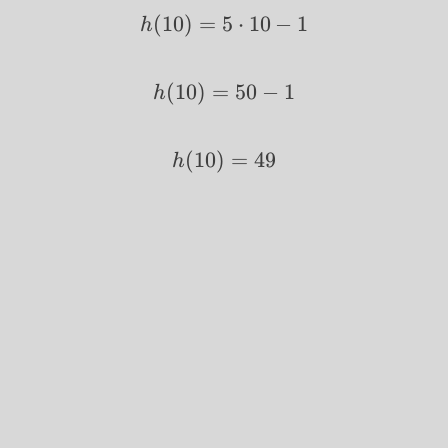
h(10)=5\cdot
(
10
)
=
5
⋅
10
−
1
h
10-1
h(10)=50-
(
10
)
=
50
−
1
h
1
h(10)=49
(
10
)
=
49
h