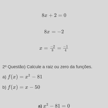
8x
8
+
2
=
0
x
+
2
8
8x
=
−
2
x
=
=-2
0
−
2
−
1
x =\frac{-2}
=
=
x
8
4
{8}=\frac{-1}
{4}
2º Questão) Calcule a raiz ou zero da funções.
2
f(x)
(
)
=
−
81
a)
f
x
x
=
f(x)
(
)
=
−
50
b)
f
x
x
x^2-
=
81
x-
2
50
x^2-
−
81
=
0
a)
x