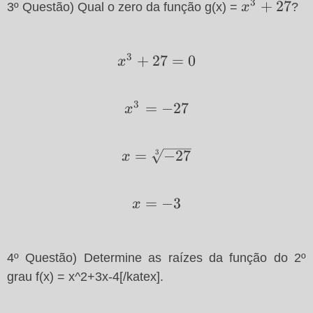
3
x^3+27
+
27
3º Questão) Qual o zero da função g(x) =
x
?
3
x^3+27=0
+
27
=
0
x
3
x^3=-27
=
−
27
x
x=\sqrt[3]
=
−
27
3
x
{-27}
x=-3
=
−
3
x
4º Questão) Determine as raízes da função do 2º
grau f(x) = x^2+3x-4[/katex].