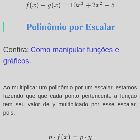
3
2
(
)
−
f(x)-
(
)
=
10
+
2
−
5
f
x
g
x
x
x
13
g(x)=10x^3+2x^2-
5
Polinômio por Escalar
Confira:
Como manipular funções e
gráficos.
Ao multiplicar um polinômio por um escalar, estamos
fazendo que que cada ponto pertencente a função
tem seu valor de y multiplicado por esse escalar,
pois.
⋅
p\cdot
(
)
=
⋅
p
f
x
p
y