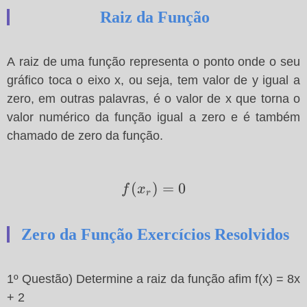
Raiz da Função
A raiz de uma função representa o ponto onde o seu
gráfico toca o eixo x, ou seja, tem valor de y igual a
zero, em outras palavras, é o valor de x que torna o
valor numérico da função igual a zero e é também
chamado de zero da função.
f(x_r)=0
(
)
=
0
f
x
r
Zero da Função Exercícios Resolvidos
1º Questão) Determine a raiz da função afim f(x) = 8x
+ 2