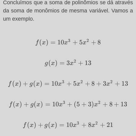
+
Concluímos que a soma de polinômios se dá através
(a_1+b_1)x^1+
da soma de monômios de mesma variável. Vamos a
(a_0+b_0)
um exemplo.
3
2
f(x)=10x^3+5x^2+8
(
)
=
10
+
5
+
8
f
x
x
x
2
g(x)=3x^2+13
(
)
=
3
+
13
g
x
x
3
2
2
f(x)+g(x)=10x^3+5x^2+8+3x^2+13
(
)
+
(
)
=
10
+
5
+
8
+
3
+
13
f
x
g
x
x
x
x
3
2
f(x)+g(x)=10x^3+
(
)
+
(
)
=
10
+
(
5
+
3
)
+
8
+
13
f
x
g
x
x
x
(5+3)x^2+8+13
3
2
f(x)+g(x)=10x^3+8x^2+21
(
)
+
(
)
=
10
+
8
+
21
f
x
g
x
x
x